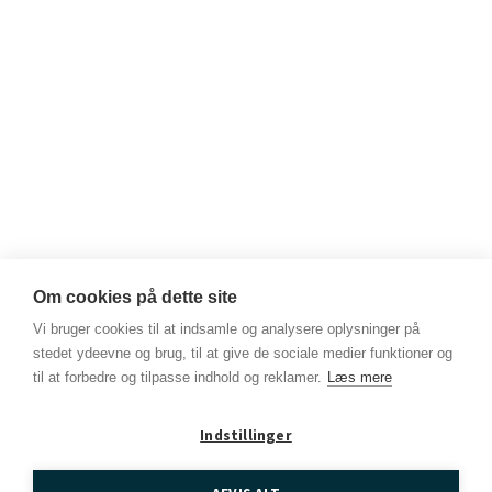
Yderligere Info
Om cookies på dette site
DATO / Lørdag den 19. september
Vi bruger cookies til at indsamle og analysere oplysninger på
TID / kl. 16.00-17.00
stedet ydeevne og brug, til at give de sociale medier funktioner og
til at forbedre og tilpasse indhold og reklamer.
Læs mere
I anledning af Randers Biblioteks Solsikkefestival, der sætter
spot på forskellighed og usynlige handicap, inviterer vi til
stillestund på museet. Her er der mulighed for at opleve museet
Indstillinger
i en time, hvor der er sikret ro til fordybelse og et begrænset
antal gæster. Læs mere på museets hjemmeside.