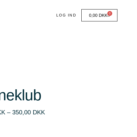
0
0,00
DKK
LOG IND
neklub
KK
–
350,00
DKK