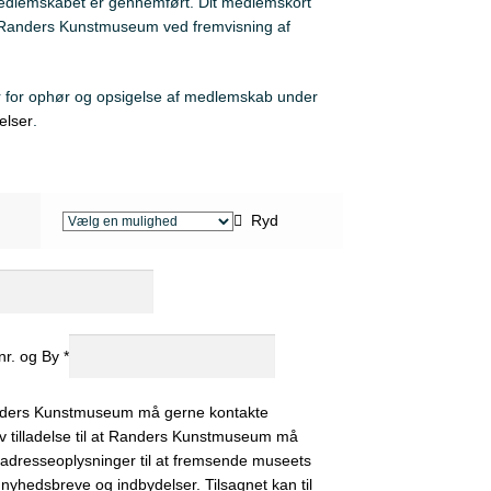
 medlemskabet er gennemført. Dit medlemskort
 Randers Kunstmuseum ved fremvisning af
r for ophør og opsigelse af medlemskab under
elser
.
Ryd
b
nr. og By
*
nders Kunstmuseum må gerne kontakte
v tilladelse til at Randers Kunstmuseum må
adresseoplysninger til at fremsende museets
t nyhedsbreve og indbydelser. Tilsagnet kan til