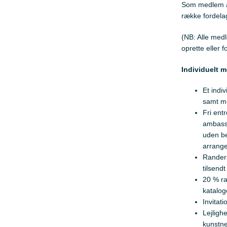
Som medlem a
række fordelag
(NB: Alle med
oprette eller
Individuelt 
Et indi
samt mu
Fri ent
ambass
uden be
arrang
Randers
tilsendt
20 % ra
katalog
Invitati
Lejligh
kunstne