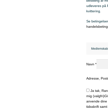
bestilling af
udleveres på
kvittering.
Se betingelse
handelsbeting
Medlemska
Navn
*
Adresse, Post
Ja tak, Ra
mig
(valgfri)
Gi
anvende dine 
tidsskrift sam