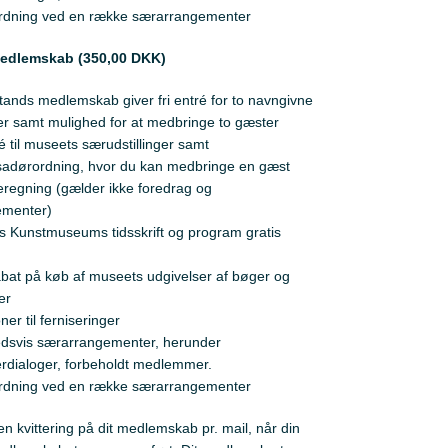
rdning ved en række særarrangementer
edlemskab (350,00 DKK)
tands medlemskab giver fri entré for to navngivne
r samt mulighed for at medbringe to gæster
ré til museets særudstillinger samt
adørordning, hvor du kan medbringe en gæst
regning (gælder ikke foredrag og
ementer)
 Kunstmuseums tidsskrift og program gratis
bat på køb af museets udgivelser af bøger og
er
oner til ferniseringer
edsvis særarrangementer, herunder
rdialoger, forbeholdt medlemmer.
rdning ved en række særarrangementer
 kvittering på dit medlemskab pr. mail, når din