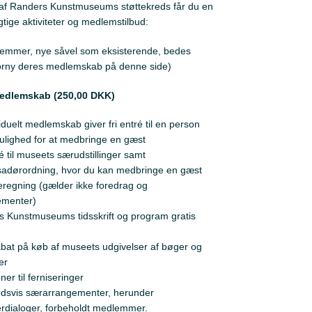
f Randers Kunstmuseums støttekreds får du en
tige aktiviteter og medlemstilbud:
lemmer, nye såvel som eksisterende, bedes
 forny deres medlemskab på denne side)
medlemskab (250,00 DKK)
viduelt medlemskab giver fri entré til en person
lighed for at medbringe en gæst
ré til museets særudstillinger samt
adørordning, hvor du kan medbringe en gæst
regning (gælder ikke foredrag og
ementer)
 Kunstmuseums tidsskrift og program gratis
bat på køb af museets udgivelser af bøger og
er
oner til ferniseringer
edsvis særarrangementer, herunder
rdialoger, forbeholdt medlemmer.