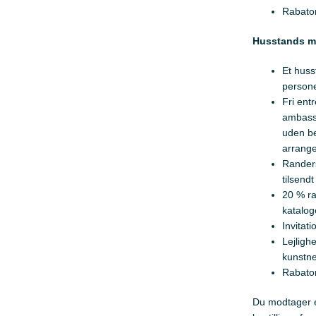
Rabato
Husstands m
Et huss
persone
Fri ent
ambass
uden be
arrang
Randers
tilsendt
20 % ra
katalog
Invitati
Lejligh
kunstne
Rabato
Du modtager en